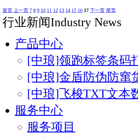
首页
上一页
7
8
9
10
11
12
13
14
15
16
17
下一页
尾页
行业新闻
Industry News
产品中心
[中琅]领跑标签条码
[中琅]金盾防伪防窜
[中琅]飞梭TXT文
服务中心
服务项目