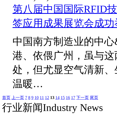
第八届中国国际RFID
签应用成果展览会成功
中国南方制造业的中心&md
港、依偎广州，虽与这
处，但尤显空气清新、
温暖…
首页
上一页
7
8
9
10
11
12
13
14
15
16
17
下一页
尾页
行业新闻
Industry News