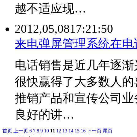
越不适应现…
2012,05,08
17:21:50
来电弹屏管理系统在电
电话销售是近几年逐渐
很快赢得了大多数人的
推销产品和宣传公司业
良好的讲…
首页
上一页
6
7
8
9
10
11
12
13
14
15
16
下一页
尾页