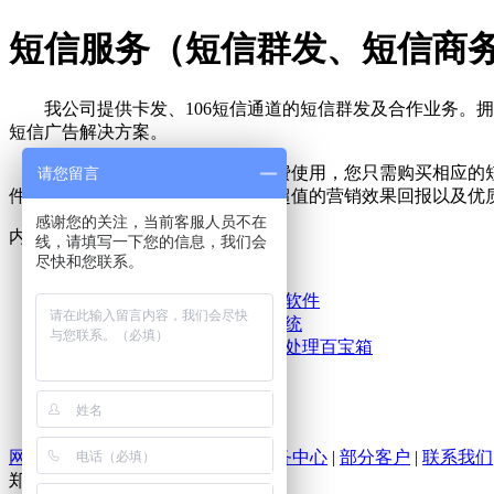
短信服务（短信群发、短信商
我公司提供卡发、106短信通道的短信群发及合作业务。拥
短信广告解决方案。
短信平台功能强大，供客户免费使用，您只需购买相应的短
请您留言
件。自上市以来，以低廉的价格、超值的营销效果回报以及优
感谢您的关注，当前客服人员不在
内容
Content
线，请填写一下您的信息，我们会
尽快和您联系。
产品中心
[中琅]领跑标签条码打印软件
[中琅]金盾防伪防窜货系统
[中琅]飞梭TXT文本数据处理百宝箱
服务中心
服务项目
技术文档
网站首页
|
公司简介
|
产品中心
|
服务中心
|
部分客户
|
联系我们
郑州易网科技有限公司 版权所有