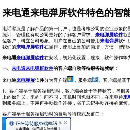
来电通来电弹屏软件特色的智
电话客服是了解产品的第一门户，也是考核公司的企业形象的
统计，管理也有助公司更好的了解客户需求。
来电弹屏软件
就
位客户，树立公司形象。用户在自己的公司使用
来电弹屏
软件
我们的
来电弹屏软件
在操作，使用上更加的简洁，方便，智能
来电通
来电弹屏软件
在安装，初始化设置，连接，软件操作等
一、
来电通来电弹屏软件
的客户端自动等待服务端就绪：
来电通
来电弹屏
软件分为客户端
，服务端
。客户端是基
1、客户端早于服务端启动时，客户端会处于等待状态，等服
上的操作员，来的时间不同，开机时间也就不同，在来电通
来
到服务端上，不用再手动操作连接，省了忘记手动连接的麻烦
客户端早于服务端启动时的自动等待模式及窗口：