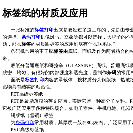
标签纸的材质及应用
一张标准的
标签打印
出来是要经过多道工序的，先是由专
的选择。
条码打印
机像斑马、立象等都可以选择，大牌子的不
题，那么
标签
的材质跟标签的应用到底有什么联系呢？
条码机常用的不干胶
标签
由底纸、面纸及作为两者粘合的
来。
底纸分普通底纸和哥拉辛（GLASSINE
）底纸。普通底纸
致密、均匀，有很好的内部强度和透光度，是制作
条码
的常用
面纸是
标签打印
内容的承载体，按材质分为铜版纸、热敏纸
贴物具有结实的粘贴性。
PET高级标签纸
PET是聚脂薄膜的英文缩写，实际它是一种高分子材料。
P
它被广泛应用于多种特殊场合。如电子零件、手机电池、电器
铜版纸（雪铜）标签
为
条码打印
常用材质，其厚度一般在80g
左右。广泛应用于
PVC高级标签纸