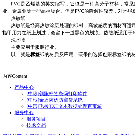
PVC是乙烯基的英文缩写，它也是一种高分子材料，常
业、金属业等一些高档场合。但是PVC的降解性较差，对环
热敏纸
热敏纸是经高热敏涂层处理的纸材，高敏感度的面材可适
指甲用力在纸上划过，会留下一道黑色的划痕。热敏纸适用于
洗水唛
主要应用于服装行业。
以上就是
标签
纸的材质及应用，碳带的选择也跟标签纸的
内容
Content
产品中心
[中琅]领跑标签条码打印软件
[中琅]金盾防伪防窜货系统
[中琅]飞梭TXT文本数据处理百宝箱
服务中心
服务项目
技术文档